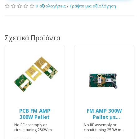
0 αξιολογήσεις
/
Γράψτε μια αξιολόγηση
Σχετικά Προϊόντα
PCB FM AMP
FM AMP 300W
300W Pallet
Pallet με
Mosfet (MRF
No RF assemply or
No RF assemply or
151G)
circuit tuning 250W min
circuit tuning 250W min
output power, 20dB
output power, 20dB