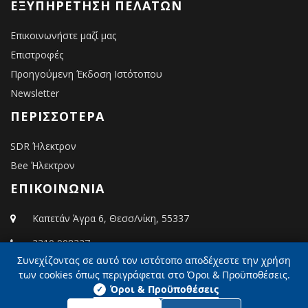
ΕΞΥΠΗΡΈΤΗΣΗ ΠΕΛΑΤΏΝ
Επικοινωνήστε μαζί μας
Επιστροφές
Προηγούμενη Έκδοση Ιστότοπου
Newsletter
ΠΕΡΙΣΣΌΤΕΡΑ
SDR Ήλεκτρον
Bee Ήλεκτρον
ΕΠΙΚΟΙΝΩΝΙΑ
Καπετάν Άγρα 6, Θεσσ/νίκη, 55337
2310 908327
Συνεχίζοντας σε αυτό τον ιστότοπο αποδέχεστε την χρήση
info@elektron.gr
των cookies όπως περιγράφεται στο Όροι & Προϋποθέσεις.
Όροι & Προϋποθέσεις
✓