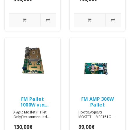
ΜΕΤΑΧΕΙΡΙΣΜΕΝΟ..
output power, 20dB
ty..
FM Pallet
FM AMP 300W
1000W για
Pallet
BLF188XR 88-
Χωρις Mosfet (Pallet
Προτεινόμενα
108MHz
Only)Recommended
MOSFET MRF151G
voltage supply: 48-50V
BLF278 ST29..
130,00€
99,00€
DCOperating