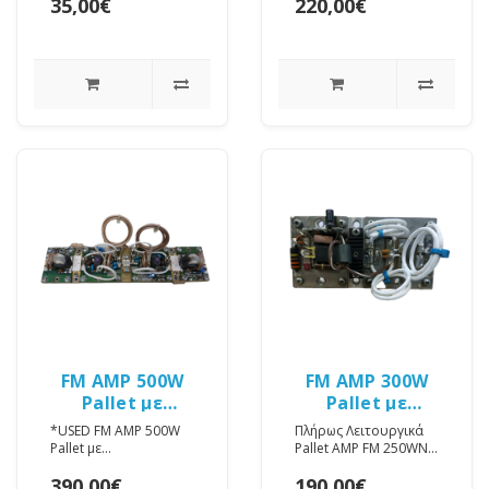
35,00€
220,00€
typical gain at
typical gain at
108MHzGold clamp
108MHzGold clamp
mosfet..
mosfet..
FM AMP 500W
FM AMP 300W
Pallet με
Pallet με
Mosfet
Mosfet
*USED FM AMP 500W
Πλήρως Λειτουργικά
Pallet με
Pallet AMP FM 250WNo
Mosfet *** ΤΟ
RF assemply or circuit
390,00€
190,00€
ΠΡΟΙΟΝ ΕΙΝΑΙ
tuning 250W min