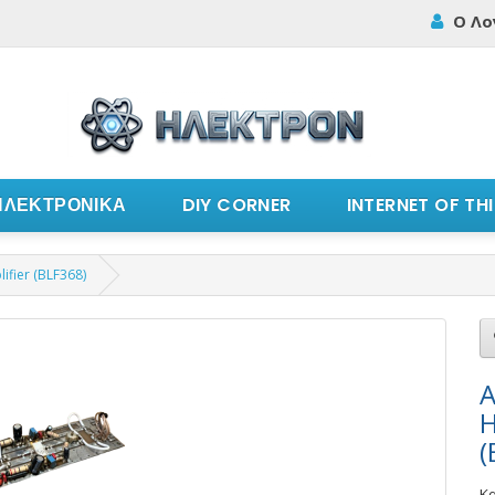
Ο Λο
ΗΛΕΚΤΡΟΝΙΚΑ
DIY CORNER
INTERNET OF TH
ifier (BLF368)
A
H
(
Κ