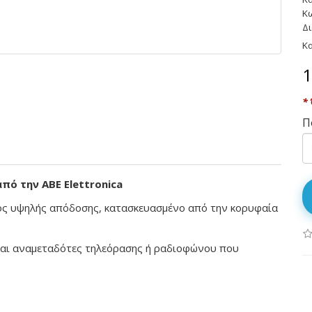
Κ
Δι
Κ
1
* 
Π
πό την ABE Elettronica
τος υψηλής απόδοσης, κατασκευασμένο από την κορυφαία
 και αναμεταδότες τηλεόρασης ή ραδιοφώνου που