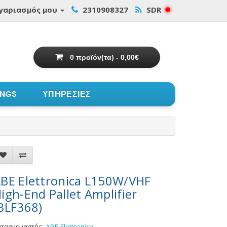
γαριασμός μου
2310908327
SDR
0 προϊόν(τα) - 0,00€
INGS
ΥΠΗΡΕΣΙΕΣ
BE Elettronica L150W/VHF
igh-End Pallet Amplifier
BLF368)
ατασκευαστής:
ABE Elettronica