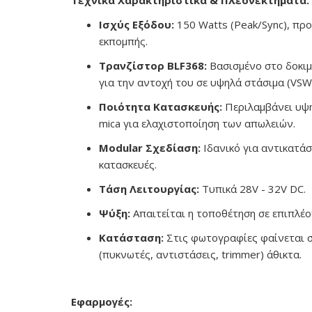
Τεχνικά Χαρακτηριστικά & Πλεονεκτήματα:
Ισχύς Εξόδου:
150 Watts (Peak/Sync), πρ
εκπομπής.
Τρανζίστορ BLF368:
Βασισμένο στο δοκι
για την αντοχή του σε υψηλά στάσιμα (VSWR
Ποιότητα Κατασκευής:
Περιλαμβάνει υψη
mica για ελαχιστοποίηση των απωλειών.
Modular Σχεδίαση:
Ιδανικό για αντικατά
κατασκευές.
Τάση Λειτουργίας:
Τυπικά 28V - 32V DC.
Ψύξη:
Απαιτείται η τοποθέτηση σε επιπλέ
Κατάσταση:
Στις φωτογραφίες φαίνεται σ
(πυκνωτές, αντιστάσεις, trimmer) άθικτα.
Εφαρμογές: