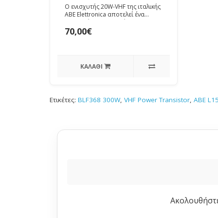
Επαγγελματικός
Ο ενισχυτής 20W-VHF της ιταλικής
Ενισχυτής με BLV33
ABE Elettronica αποτελεί ένα
κορυφαίο module ενίσχυσης
(Shielded)
70,00€
σήματος, σχε..
ΚΑΛΆΘΙ
Ετικέτες:
BLF368 300W
,
VHF Power Transistor
,
ABE L1
Ακολουθήστε 