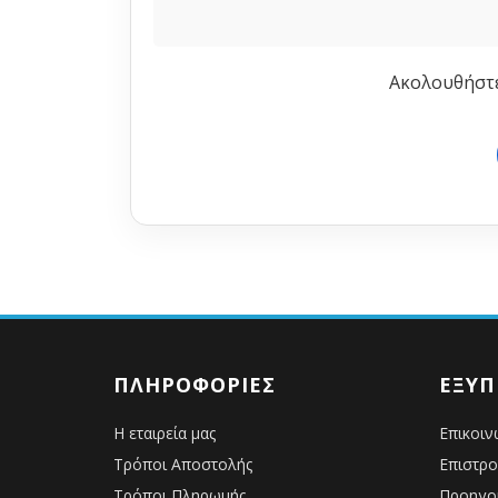
Ακολουθήστε 
ΠΛΗΡΟΦΟΡΊΕΣ
ΕΞΥΠ
Η εταιρεία μας
Επικοιν
Τρόποι Αποστολής
Επιστρ
Τρόποι Πληρωμής
Προηγο