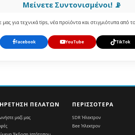
Μείνετε Συντονισμένοι! 📡
μας για τεχνικά tips, νέα προϊόντα και στιγμιότυπα από τ
Facebook
YouTube
TikTok
ΗΡΈΤΗΣΗ ΠΕΛΑΤΏΝ
ΠΕΡΙΣΣΌΤΕΡΑ
ωνήστε μαζί μας
SDR Ήλεκτρον
οφές
Bee Ήλεκτρον
ύμενη Έκδοση Ιστότοπου