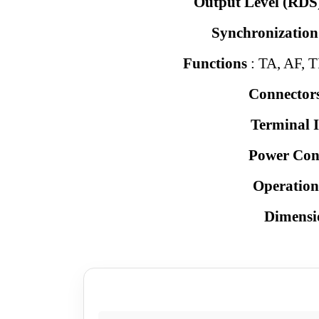
Output Level (RDS
Synchronizatio
Functions
: TA, AF, 
Connector
Terminal I
Power Con
Operatio
Dimensi