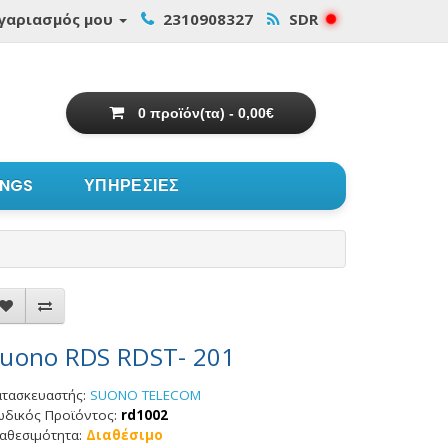
γαριασμός μου
2310908327
SDR
0 προϊόν(τα) - 0,00€
INGS
ΥΠΗΡΕΣΙΕΣ
uono RDS RDST- 201
ατασκευαστής:
SUONO TELECOM
ωδικός Προϊόντος:
rd1002
αθεσιμότητα:
Διαθέσιμο