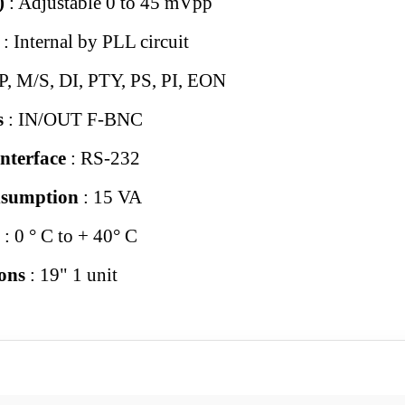
)
: Adjustable 0 to 45 mVpp
n
: Internal by PLL circuit
TP, M/S, DI, PTY, PS, PI, EON
s
: IN/OUT F-BNC
nterface
: RS-232
sumption
: 15 VA
n
: 0 ° C to + 40° C
ons
: 19" 1 unit