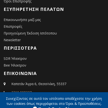
Όροι Επιστροφής
ΕΞΥΠΗΡΈΤΗΣΗ ΠΕΛΑΤΏΝ
Επικοινωνήστε μαζί μας
Επιστροφές
Προηγούμενη Έκδοση Ιστότοπου
Newsletter
ΠΕΡΙΣΣΌΤΕΡΑ
SDR Ήλεκτρον
Bee Ήλεκτρον
ΕΠΙΚΟΙΝΩΝΙΑ
Καπετάν Άγρα 6, Θεσσ/νίκη, 55337
2310 908327
Συνεχίζοντας σε αυτό τον ιστότοπο αποδέχεστε την χρήση
info@elektron.gr
των cookies όπως περιγράφεται στο Όροι & Προϋποθέσεις.