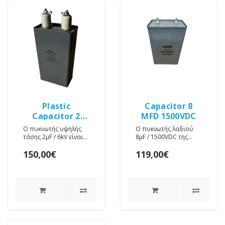
Plastic
Capacitor 8
Capacitor 2
MFD 1500VDC
MFD 6 KV
Ο πυκνωτής υψηλής
Ο πυκνωτής λαδιού
τάσης 2µF / 6kV είναι
8µF / 1500VDC της
σχεδιασμένος για
Sangamo είναι
150,00€
119,00€
εφαρμογές που
ερμητικά
απαιτούν αξιόπιστη
σφραγισμένος
λειτουργία..
(hermetically sealed)
και σχ..