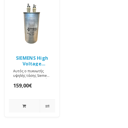
SIEMENS High
Voltage
Capacitor 8
Αυτός ο πυκνωτής
MFD 4KV
υψηλής τάσης Siemens
8 µF 4 kV είναι ειδικά
159,00€
κατασκευασμένος για
εφαρμογές που
απαιτ..