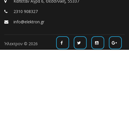
Καπετάν Άγρα 6, Θεσσ/νίκη, 55337
2310 908327
info@elektron.gr
Ήλεκτρον © 2026