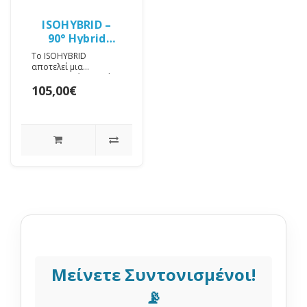
ISOHYBRID –
90° Hybrid
Combiner
Το ISOHYBRID
αποτελεί μια
ολοκληρωμένη RF λύση
105,00€
που συνδυάζει δύο
isolators και έναν 90°
hybrid coupl..
Μείνετε Συντονισμένοι!
📡