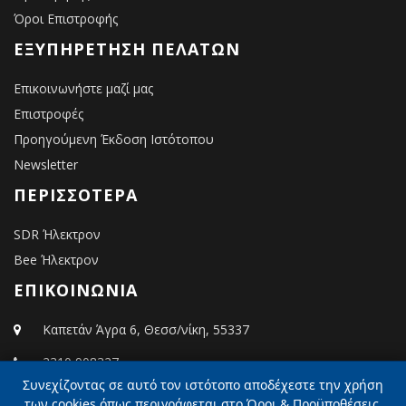
Όροι Επιστροφής
ΕΞΥΠΗΡΈΤΗΣΗ ΠΕΛΑΤΏΝ
Επικοινωνήστε μαζί μας
Επιστροφές
Προηγούμενη Έκδοση Ιστότοπου
Newsletter
ΠΕΡΙΣΣΌΤΕΡΑ
SDR Ήλεκτρον
Bee Ήλεκτρον
ΕΠΙΚΟΙΝΩΝΙΑ
Καπετάν Άγρα 6, Θεσσ/νίκη, 55337
2310 908327
Συνεχίζοντας σε αυτό τον ιστότοπο αποδέχεστε την χρήση
info@elektron.gr
των cookies όπως περιγράφεται στο Όροι & Προϋποθέσεις.