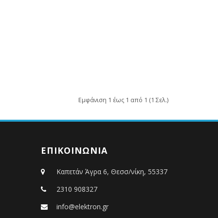
Εμφάνιση 1 έως 1 από 1 (1 Σελ.)
ΕΠΙΚΟΙΝΩΝΙΑ
Καπετάν Άγρα 6, Θεσσ/νίκη, 55337
2310 908327
info@elektron.gr