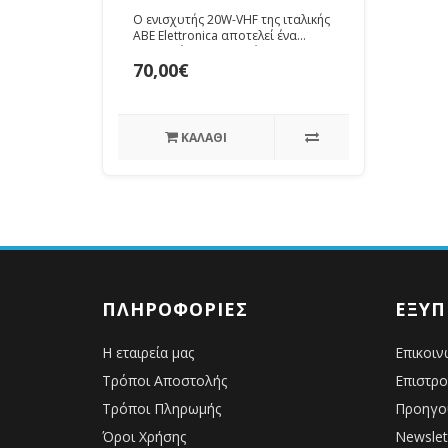
Amplifier -
Ο ενισχυτής 20W-VHF της ιταλικής
Επαγγελματικός
ABE Elettronica αποτελεί ένα
κορυφαίο module ενίσχυσης
Ενισχυτής με
70,00€
σήματος, σχε..
BLV33 (Shielded)
ΚΑΛΆΘΙ
ΠΛΗΡΟΦΟΡΊΕΣ
ΕΞΥΠ
Η εταιρεία μας
Επικοιν
Τρόποι Αποστολής
Επιστρ
Τρόποι Πληρωμής
Προηγο
Όροι Χρήσης
Newslet