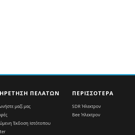
ΗΡΈΤΗΣΗ ΠΕΛΑΤΏΝ
ΠΕΡΙΣΣΌΤΕΡΑ
ωνήστε μαζί μας
SDR Ήλεκτρον
οφές
Bee Ήλεκτρον
ύμενη Έκδοση Ιστότοπου
ter