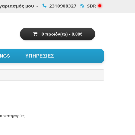
γαριασμός μου
2310908327
SDR
0 προϊόν(τα) - 0,00€
INGS
ΥΠΗΡΕΣΙΕΣ
Υποκατηγορίες