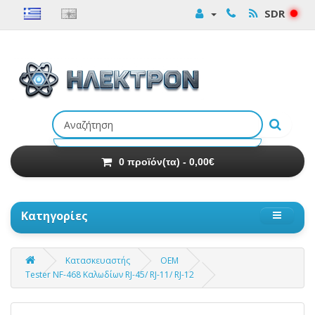
SDR
Αναζήτηση
προϊόντων
0 προϊόν(τα) - 0,00€
Κατηγορίες
Κατασκευαστής
OEM
Tester NF-468 Καλωδίων RJ-45/ RJ-11/ RJ-12