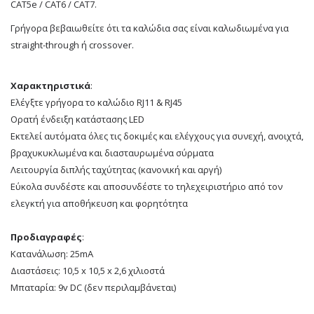
CAT5e / CAT6 / CAT7.
Γρήγορα βεβαιωθείτε ότι τα καλώδια σας είναι καλωδιωμένα για
straight-through ή crossover.
Χαρακτηριστικά
:
Ελέγξτε γρήγορα το καλώδιο RJ11 & RJ45
Ορατή ένδειξη κατάστασης LED
Εκτελεί αυτόματα όλες τις δοκιμές και ελέγχους για συνεχή, ανοιχτά,
βραχυκυκλωμένα και διασταυρωμένα σύρματα
Λειτουργία διπλής ταχύτητας (κανονική και αργή)
Εύκολα συνδέστε και αποσυνδέστε το τηλεχειριστήριο από τον
ελεγκτή για αποθήκευση και φορητότητα
Προδιαγραφές
:
Κατανάλωση: 25mA
Διαστάσεις: 10,5 x 10,5 x 2,6 χιλιοστά
Μπαταρία: 9v DC (δεν περιλαμβάνεται)