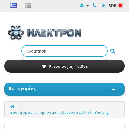
SDR
Αναζήτηση
προϊόντων
0 προϊόν(τα) - 0,00€
Κατηγορίες
Βάση φόρτισης πομποδέκτη 6 θέσεων για UV-5R – Baofeng