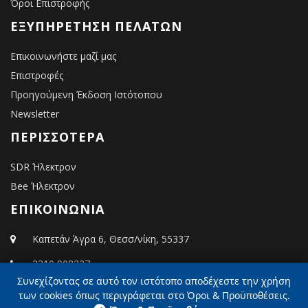
Όροι Επιστροφής
ΕΞΥΠΗΡΈΤΗΣΗ ΠΕΛΑΤΏΝ
Επικοινωνήστε μαζί μας
Επιστροφές
Προηγούμενη Έκδοση Ιστότοπου
Newsletter
ΠΕΡΙΣΣΌΤΕΡΑ
SDR Ήλεκτρον
Bee Ήλεκτρον
ΕΠΙΚΟΙΝΩΝΙΑ
Καπετάν Άγρα 6, Θεσσ/νίκη, 55337
2310 908327
Συνεχίζοντας σε αυτό τον ιστότοπο αποδέχεστε την χρήση
info@elektron.gr
των cookies όπως περιγράφεται στο Όροι & Προϋποθέσεις.